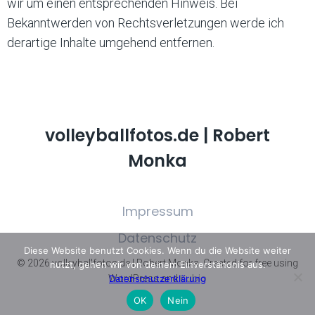
wir um einen entsprechenden Hinweis. Bei
Bekanntwerden von Rechtsverletzungen werde ich
derartige Inhalte umgehend entfernen.
volleyballfotos.de | Robert
Monka
Impressum
Datenschutz
Diese Website benutzt Cookies. Wenn du die Website weiter
© 2026 volleyballfotos.de | Robert Monka. Created for free using
nutzt, gehen wir von deinem Einverständnis aus.
Kubio
WordPress and
Datenschutzerklärung
OK
Nein